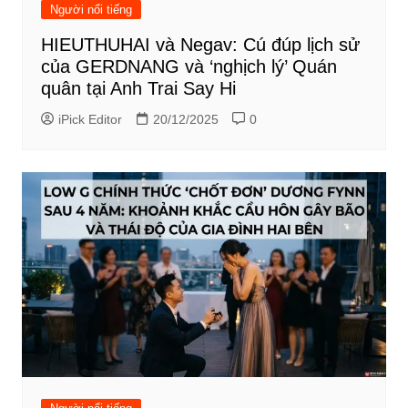
Người nổi tiếng
HIEUTHUHAI và Negav: Cú đúp lịch sử
của GERDNANG và ‘nghịch lý’ Quán
quân tại Anh Trai Say Hi
iPick Editor
20/12/2025
0