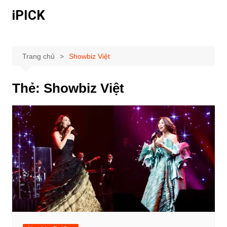
Chuyển
iPICK
đến
phần
nội
dung
Trang chủ
Showbiz Việt
Thẻ:
Showbiz Việt