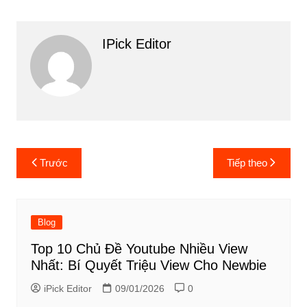
IPick Editor
Điều
Trước
Tiếp theo
hướng
bài
viết
Blog
Top 10 Chủ Đề Youtube Nhiều View
Nhất: Bí Quyết Triệu View Cho Newbie
iPick Editor
09/01/2026
0