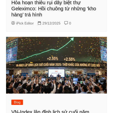
Hỏa hoạn thiêu rụi dãy biệt thự
Geleximco: Hồi chuông từ những ‘kho
hàng’ trá hình
iPick Editor
29/12/2025
0
Blog
VN-Index lập đỉnh lịch sử cuối năm