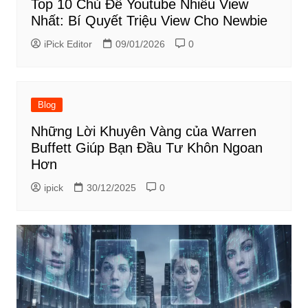
Top 10 Chủ Đề Youtube Nhiều View
Nhất: Bí Quyết Triệu View Cho Newbie
iPick Editor
09/01/2026
0
Blog
Những Lời Khuyên Vàng của Warren
Buffett Giúp Bạn Đầu Tư Khôn Ngoan
Hơn
ipick
30/12/2025
0