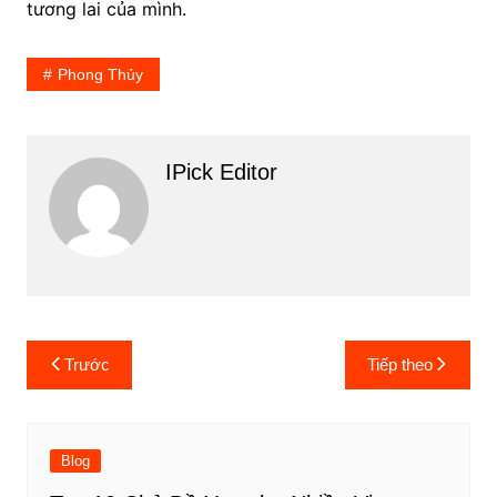
tương lai của mình.
Phong Thủy
IPick Editor
Điều
Trước
Tiếp theo
hướng
bài
viết
Blog