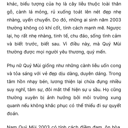
khác, biểu tượng của họ là cây liễu thuộc loài thân
gỗ, cành lá mỏng, rủ xuống toát lên nét đẹp nhẹ
nhàng, uyển chuyển. Do đó, những ai sinh năm 2003
thường không có khí cốt, tính cách mạnh mẽ. Ngược
lại, họ rất nhẹ nhàng, tinh tế, chu đáo, sống tình cảm
và biết trước, biết sau. Vì điều này, mà Quý Mùi
thường được mọi người yêu thương, quý mến.
Phụ nữ Quý Mùi giống như những cành liễu uốn cong
và tỏa sáng với vẻ đẹp dịu dàng, duyên dáng. Trong
tâm hồn nhạy bén, lương thiện lại chứa đựng nhiều
suy nghĩ, tâm sự, đôi mắt thể hiện sự u sầu. Họ cũng
thường xuyên bị ảnh hưởng bởi môi trường xung
quanh nếu không khắc phục có thể thiếu đi sự quyết
đoán.
Nam Quý Mùi 2003 có tính cách điềm đạm, ôn hòa.