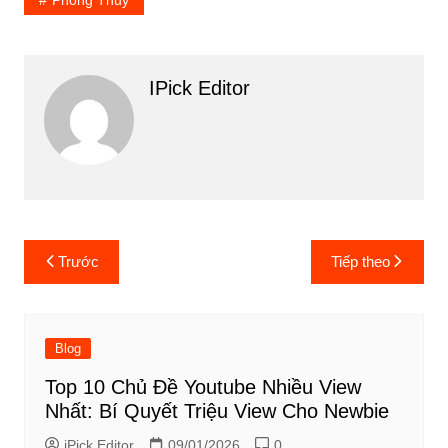
Phong Thủy
IPick Editor
Điều
Trước
Tiếp theo
hướng
bài
viết
Blog
Top 10 Chủ Đề Youtube Nhiều View
Nhất: Bí Quyết Triệu View Cho Newbie
iPick Editor
09/01/2026
0