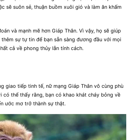
ệc sẽ suôn sẻ, thuận buồm xuôi gió và làm ăn khấm
 đoán và mạnh mẽ hơn Giáp Thân. Vì vậy, họ sẽ giúp
p thêm sự tự tin để bạn sẵn sàng đương đầu với mọi
hất cả về phong thủy lẫn tính cách.
ng giao tiếp tinh tế, nữ mạng Giáp Thân vô cùng phù
vi có thể thấy rằng, bạn có khao khát cháy bỏng về
ến ước mơ trở thành sự thật.