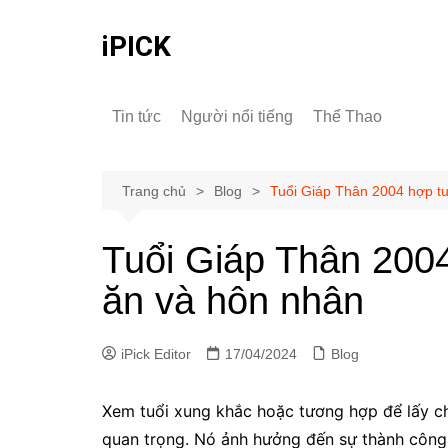
Chuyển
đến
iPICK
phần
nội
dung
Tin tức
Người nổi tiếng
Thể Thao
Trang chủ
Blog
Tuổi Giáp Thân 2004 hợp tu
Tuổi Giáp Thân 2004
ăn và hôn nhân
iPick Editor
17/04/2024
Blog
Xem tuổi xung khắc hoặc tương hợp để lấy ch
quan trọng. Nó ảnh hưởng đến sự thành công h