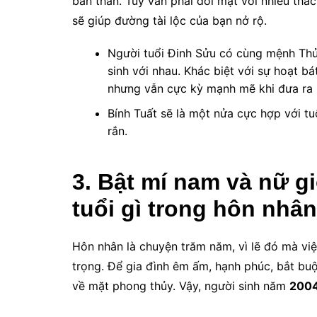
bản thân. Tuy vẫn phải đối mặt với nhiều thá
sẽ giúp đường tài lộc của bạn nở rộ.
Người tuổi Đinh Sửu có cùng mệnh Thủy
sinh với nhau. Khác biệt với sự hoạt b
nhưng vẫn cực kỳ mạnh mẽ khi đưa ra 
Bính Tuất sẽ là một nửa cực hợp với tu
rắn.
3. Bật mí nam và nữ g
tuổi gì trong hôn nhân
Hôn nhân là chuyện trăm năm, vì lẽ đó mà vi
trọng. Để gia đình êm ấm, hạnh phúc, bắt bu
về mặt phong thủy. Vậy, người sinh năm
2004