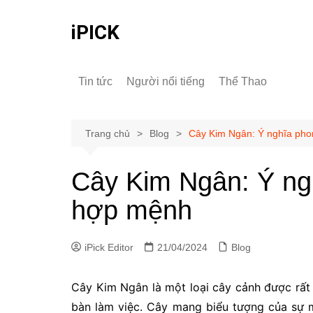
Chuyển
đến
iPICK
phần
nội
dung
Tin tức
Người nổi tiếng
Thể Thao
Trang chủ
Blog
Cây Kim Ngân: Ý nghĩa pho
Cây Kim Ngân: Ý ng
hợp mệnh
iPick Editor
21/04/2024
Blog
Cây Kim Ngân là một loại cây cảnh được rất 
bàn làm việc. Cây mang biểu tượng của sự m