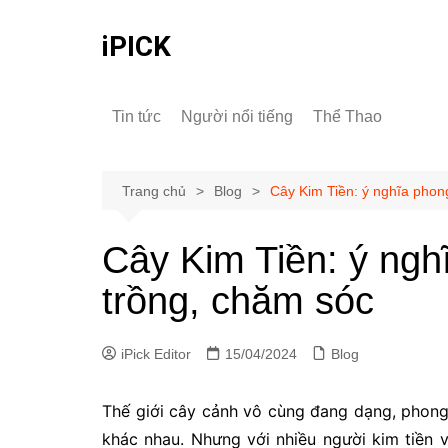
Chuyển
đến
iPICK
phần
nội
dung
Tin tức
Người nổi tiếng
Thể Thao
Trang chủ
Blog
Cây Kim Tiền: ý nghĩa phon
Cây Kim Tiền: ý ngh
trồng, chăm sóc
iPick Editor
15/04/2024
Blog
Thế giới cây cảnh vô cùng đang dạng, phong
khác nhau. Nhưng với nhiều người kim tiền v