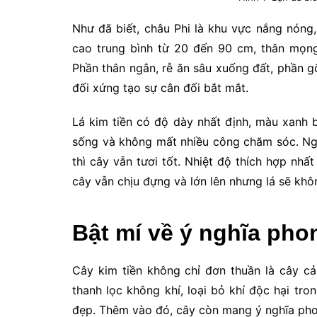
Như đã biết, châu Phi là khu vực nắng nóng,
cao trung bình từ 20 đến 90 cm, thân mọng 
Phần thân ngắn, rễ ăn sâu xuống đất, phần g
đối xứng tạo sự cân đối bắt mắt.
Lá kim tiền có độ dày nhất định, màu xanh
sống và không mất nhiều công chăm sóc. Ng
thì cây vẫn tươi tốt. Nhiệt độ thích hợp nh
cây vẫn chịu đựng và lớn lên nhưng lá sẽ k
Bật mí về ý nghĩa pho
Cây kim tiền không chỉ đơn thuần là cây cả
thanh lọc không khí, loại bỏ khí độc hại t
đẹp. Thêm vào đó, cây còn mang ý nghĩa pho