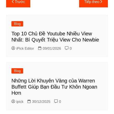
Trước
Tiếp theo
hướng
bài
viết
Blog
Top 10 Chủ Đề Youtube Nhiều View
Nhất: Bí Quyết Triệu View Cho Newbie
iPick Editor
09/01/2026
0
Blog
Những Lời Khuyên Vàng của Warren
Buffett Giúp Bạn Đầu Tư Khôn Ngoan
Hơn
ipick
30/12/2025
0