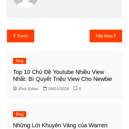
Điều
Trước
Tiếp theo
hướng
bài
viết
Blog
Top 10 Chủ Đề Youtube Nhiều View
Nhất: Bí Quyết Triệu View Cho Newbie
iPick Editor
09/01/2026
0
Blog
Những Lời Khuyên Vàng của Warren