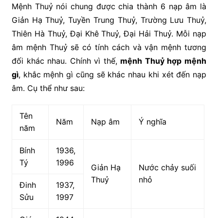
Mệnh Thuỷ nói chung được chia thành 6 nạp âm là
Giản Hạ Thuỷ, Tuyền Trung Thuỷ, Trường Lưu Thuỷ,
Thiên Hà Thuỷ, Đại Khê Thuỷ, Đại Hải Thuỷ. Mỗi nạp
âm mệnh Thuỷ sẽ có tính cách và vận mệnh tương
đối khác nhau. Chính vì thế,
mệnh Thuỷ hợp mệnh
gì
, khắc mệnh gì cũng sẽ khác nhau khi xét đến nạp
âm. Cụ thể như sau:
Tên
Năm
Nạp âm
Ý nghĩa
năm
Bính
1936,
Tý
1996
Giản Hạ
Nước chảy suối
Thuỷ
nhỏ
Đinh
1937,
Sửu
1997