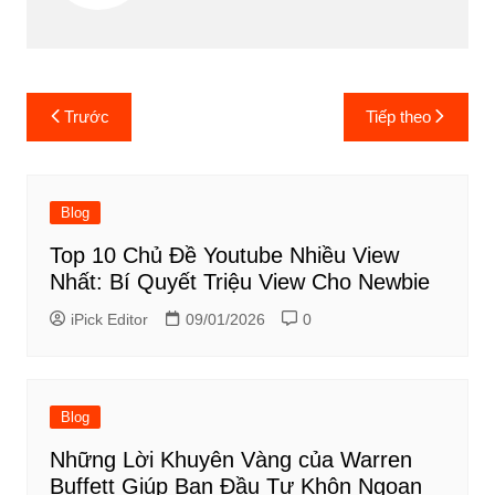
Điều
Trước
Tiếp theo
hướng
bài
viết
Blog
Top 10 Chủ Đề Youtube Nhiều View
Nhất: Bí Quyết Triệu View Cho Newbie
iPick Editor
09/01/2026
0
Blog
Những Lời Khuyên Vàng của Warren
Buffett Giúp Bạn Đầu Tư Khôn Ngoan