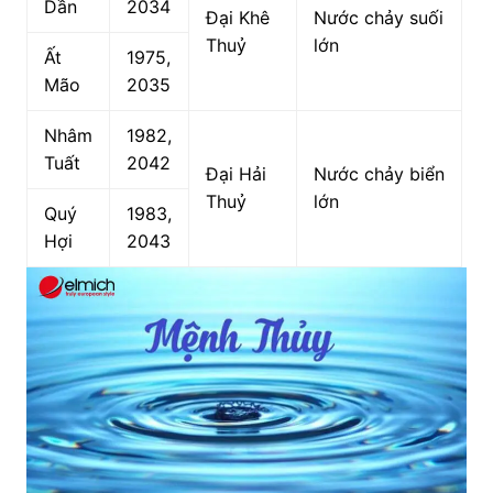
Dần
2034
Đại Khê
Nước chảy suối
Thuỷ
lớn
Ất
1975,
Mão
2035
Nhâm
1982,
Tuất
2042
Đại Hải
Nước chảy biển
Thuỷ
lớn
Quý
1983,
Hợi
2043