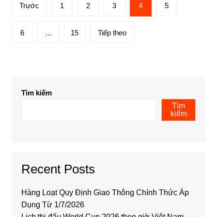
Phân
Trước
1
2
3
4
5
trang
bài
6
…
15
Tiếp theo
viết
Tìm kiếm
Tìm
kiếm
Recent Posts
Hàng Loạt Quy Định Giao Thông Chính Thức Áp
Dụng Từ 1/7/2026
Lịch thi đấu World Cup 2026 theo giờ Việt Nam