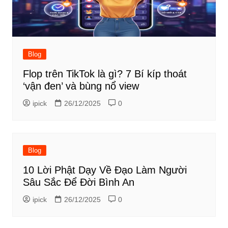
Blog
Flop trên TikTok là gì? 7 Bí kíp thoát
‘vận đen’ và bùng nổ view
ipick
26/12/2025
0
Blog
10 Lời Phật Dạy Về Đạo Làm Người
Sâu Sắc Để Đời Bình An
ipick
26/12/2025
0