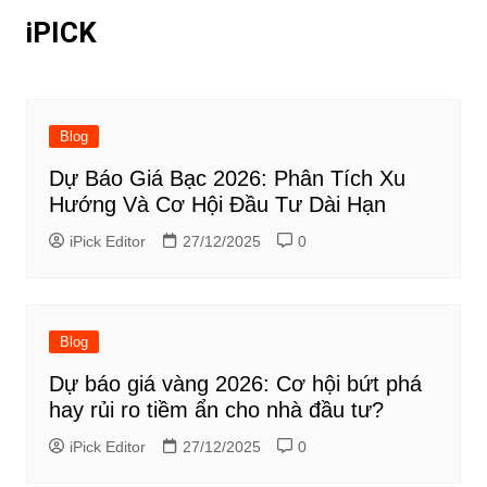
Chuyển
iPICK
đến
phần
nội
dung
Blog
Dự Báo Giá Bạc 2026: Phân Tích Xu
Hướng Và Cơ Hội Đầu Tư Dài Hạn
iPick Editor
27/12/2025
0
Blog
Dự báo giá vàng 2026: Cơ hội bứt phá
hay rủi ro tiềm ẩn cho nhà đầu tư?
iPick Editor
27/12/2025
0